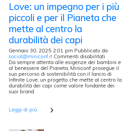
Love: un impegno per i più
piccoli e per il Pianeta che
mette al centro la
durabilità dei capi
Gennaio 30, 2025 2:01 pm
Pubblicato da
su
social@miniconf.it
Commenti disabilitati
Miniconf
Da sempre attenta alle esigenze dei bambini e
lancia
al benessere del Pianeta, Miniconf prosegue il
Infinite
suo percorso di sostenibilità con il lancio di
Love:
Infinite Love, un progetto che mette al centro la
un
durabilità dei capi come valore fondante dei
impegno
suoi brand.
per
i
più
Leggi di più
piccoli
e
per