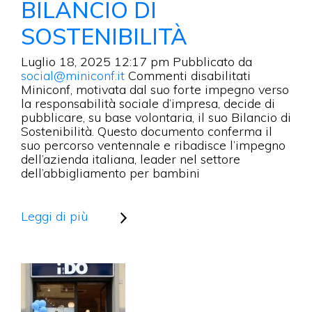
BILANCIO DI
SOSTENIBILITÀ
Luglio 18, 2025 12:17 pm
Pubblicato da
su
social@miniconf.it
Commenti disabilitati
MINICONF
Miniconf, motivata dal suo forte impegno verso
PUBBLIC
la responsabilità sociale d’impresa, decide di
SU
pubblicare, su base volontaria, il suo Bilancio di
BASE
Sostenibilità. Questo documento conferma il
VOLONTA
suo percorso ventennale e ribadisce l’impegno
IL
dell’azienda italiana, leader nel settore
BILANCIO
dell’abbigliamento per bambini
DI
SOSTENIB
Leggi di più