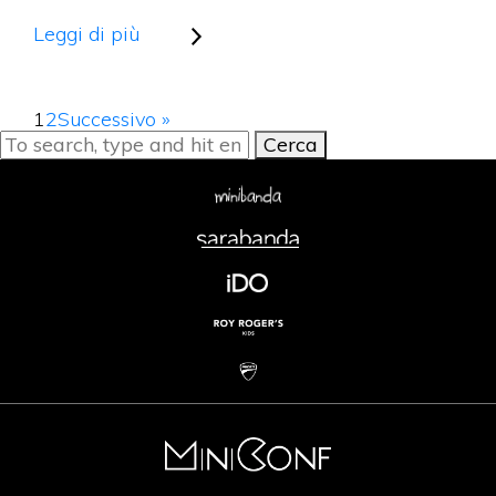
Leggi di più
1
2
Successivo »
Cerca