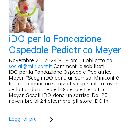
il
Pianeta
che
mette
al
centro
la
iDO per la Fondazione
durabilità
Ospedale Pediatrico Meyer
dei
capi
Novembre 26, 2024 8:58 am
Pubblicato da
su
social@miniconf.it
Commenti disabilitati
iDO
iDO per la Fondazione Ospedale Pediatrico
per
Meyer: “Scegli iDO, dona un sorriso” Miniconf è
la
lieta di annunciare l’iniziativa speciale a favore
Fondazion
della Fondazione dell’Ospedale Pediatrico
Ospedale
Meyer: Scegli iDO, dona un sorriso. Dal 25
Pediatrico
novembre al 24 dicembre, gli store iDO in
Meyer
Leggi di più