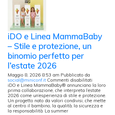
iDO e Linea MammaBaby
– Stile e protezione, un
binomio perfetto per
l’estate 2026
Maggio 8, 2026 8:53 am
Pubblicato da
su
social@miniconf.it
Commenti disabilitati
iDO
iDO e Linea MammaBaby® annunciano la loro
e
prima collaborazione, che interpreta l’estate
Linea
2026 come un’esperienza di stile e protezione.
MammaBa
Un progetto nato da valori condivisi, che mette
–
al centro il bambino, la qualità, la sicurezza e
Stile
la responsabilità. La summer