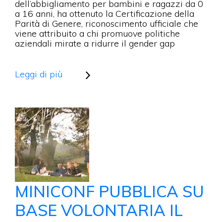
OTTIENE
dell’abbigliamento per bambini e ragazzi da 0
LA
a 16 anni, ha ottenuto la Certificazione della
CERTIFIC
Parità di Genere, riconoscimento ufficiale che
DI
viene attribuito a chi promuove politiche
PARITÀ
aziendali mirate a ridurre il gender gap
DI
GENERE
Leggi di più
MINICONF PUBBLICA SU
BASE VOLONTARIA IL