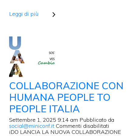
e
protezione
un
Leggi di più
binomio
perfetto
per
l’estate
2026
COLLABORAZIONE CON
HUMANA PEOPLE TO
PEOPLE ITALIA
Settembre 1, 2025 9:14 am
Pubblicato da
su
social@miniconf.it
Commenti disabilitati
COLLABO
iDO LANCIA LA NUOVA COLLABORAZIONE