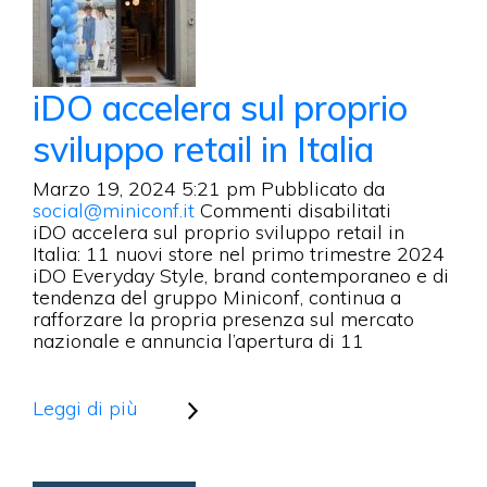
iDO accelera sul proprio
sviluppo retail in Italia
Marzo 19, 2024 5:21 pm
Pubblicato da
su
social@miniconf.it
Commenti disabilitati
iDO
iDO accelera sul proprio sviluppo retail in
accelera
Italia: 11 nuovi store nel primo trimestre 2024
sul
iDO Everyday Style, brand contemporaneo e di
proprio
tendenza del gruppo Miniconf, continua a
sviluppo
rafforzare la propria presenza sul mercato
retail
nazionale e annuncia l’apertura di 11
in
Italia
Leggi di più