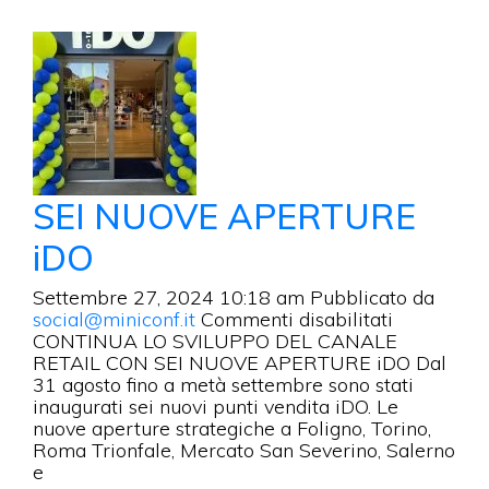
SEI NUOVE APERTURE
iDO
Settembre 27, 2024 10:18 am
Pubblicato da
su
social@miniconf.it
Commenti disabilitati
SEI
CONTINUA LO SVILUPPO DEL CANALE
NUOVE
RETAIL CON SEI NUOVE APERTURE iDO Dal
APERTUR
31 agosto fino a metà settembre sono stati
iDO
inaugurati sei nuovi punti vendita iDO. Le
nuove aperture strategiche a Foligno, Torino,
Roma Trionfale, Mercato San Severino, Salerno
e