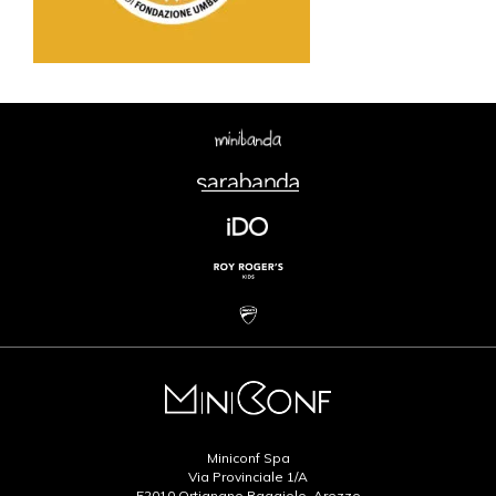
Miniconf Spa
Via Provinciale 1/A
52010 Ortignano Raggiolo, Arezzo